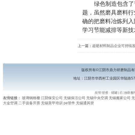
绿色制造包含了
题，虽然磨具磨料行
确的把磨料冶炼列入
学习节能减排等新技
上一篇：
超硬材料制品企业可持续
版权所有©江阴市鼎力研磨制品有
地址：江阴市华西村工业园区华陆路57号 电话
友情链接:
储罐
|
石油磺酸
友情链接：
玻璃钢格栅
江阴保安公司
无锡保洁公司
无锡中央空调
无锡搬家公司
无
大金空调
二手设备开票
无锡美甲培训
pe管件
无锡通风管