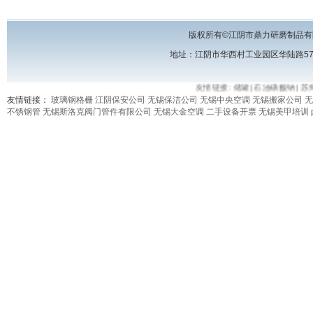
版权所有©江阴市鼎力研磨制品有
地址：江阴市华西村工业园区华陆路57号 电话
友情链接:
储罐
|
石油磺酸钠
|
苏州
友情链接：
玻璃钢格栅
江阴保安公司
无锡保洁公司
无锡中央空调
无锡搬家公司
无
不锈钢管
无锡斯洛克阀门管件有限公司
无锡大金空调
二手设备开票
无锡美甲培训